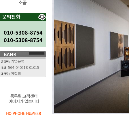
소곰
010-5308-8754
010-5308-8754
기업은행
은행명 :
564-040518-01015
계좌 :
이철희
예금주 :